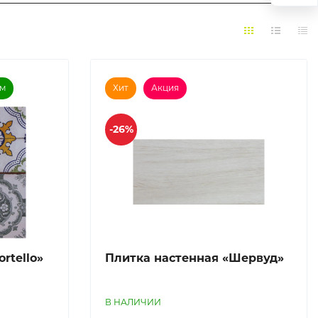
ем
Хит
Акция
-26%
rtello»
Плитка наcтенная «Шервуд»
В НАЛИЧИИ