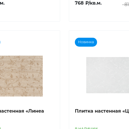
м.
768 ₽/кв.м.
81
Новинка
настенная «Линеа
Плитка настенная «Ц
И
В НАЛИЧИИ