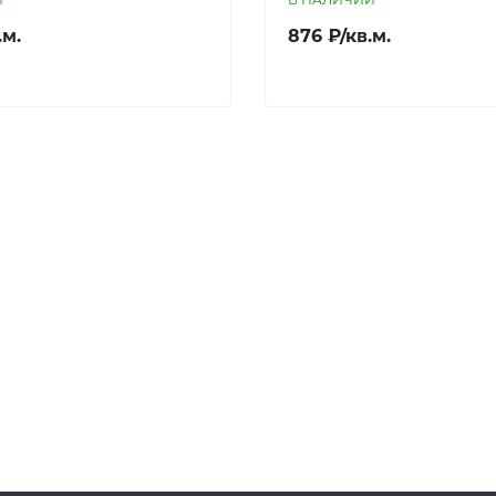
.м.
876 ₽/кв.м.