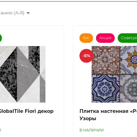
анию (А-Я)
Хит
Акция
Совету
-5%
lobalTile Fiori декор
Плитка наcтенная «Po
Узоры
И
В НАЛИЧИИ