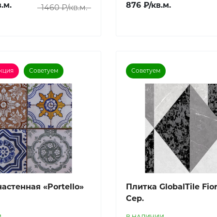
.м.
876 ₽/кв.м.
1460 ₽/кв.м.
кция
Советуем
Советуем
аcтенная «Portello»
Плитка GlobalTile Fio
Сер.
И
В НАЛИЧИИ