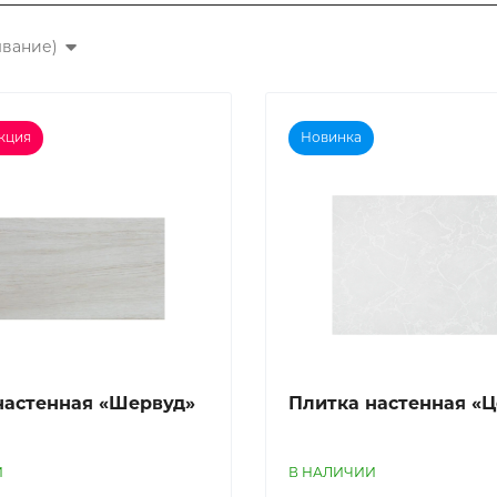
ывание)
кция
Новинка
наcтенная «Шервуд»
Плитка настенная «Ц
И
В НАЛИЧИИ