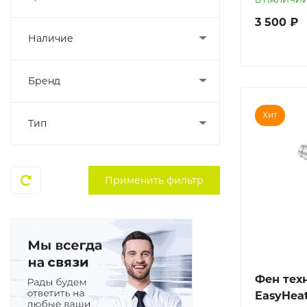
3 500 ₽
Наличие
Бренд
Хит
Тип
Фен тех
EasyHeat