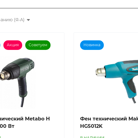
анию (Я-А)
Акция
Советуем
Новинка
нический Metabo H
Фен технический Mak
600 Вт
HG5012K
И
В НАЛИЧИИ