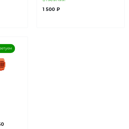
1 500 ₽
ветуем
50