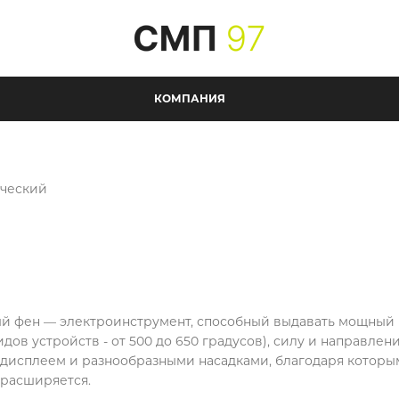
КОМПАНИЯ
ический
й фен — электроинструмент, способный выдавать мощный 
дов устройств - от 500 до 650 градусов), силу и направл
дисплеем и разнообразными насадками, благодаря которы
 расширяется.