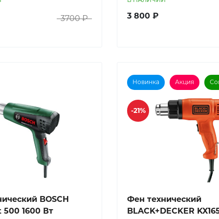
3 800 ₽
3700 ₽
Новинка
Акция
Со
-21%
нический BOSCH
Фен технический
 500 1600 Вт
BLACK+DECKER KX16