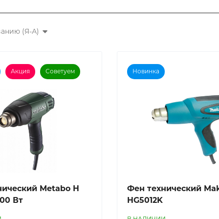
анию (Я-А)
Акция
Советуем
Новинка
нический Metabo H
Фен технический Mak
600 Вт
HG5012K
И
В НАЛИЧИИ