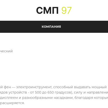
КОМПАНИЯ
ический
й фен — электроинструмент, способный выдавать мощный 
дов устройств - от 500 до 650 градусов), силу и направл
дисплеем и разнообразными насадками, благодаря которы
 расширяется.