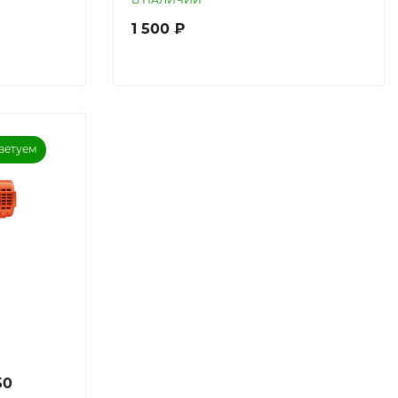
1 500 ₽
ветуем
50