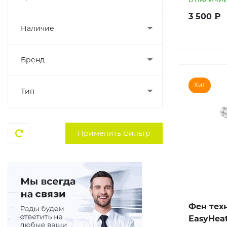
3 500 ₽
Наличие
Бренд
Хит
Тип
Фен тех
EasyHeat